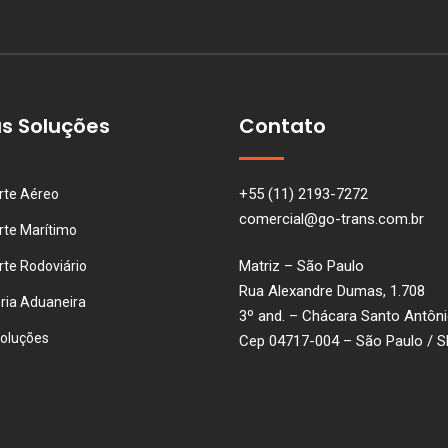
s Soluções
Contato
+55 (11) 2193-7272
rte Aéreo
comercial@go-trans.com.br
rte Marítimo
Matriz – São Paulo
rte Rodoviário
Rua Alexandre Dumas, 1.708
ria Aduaneira
3º and. – Chácara Santo Antôn
soluções
Cep 04717-004 – São Paulo / S