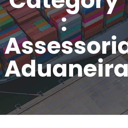
Category
:
Assessori
Aduaneir