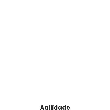
Para ultrapassar
fronteiras e ir além, conte
com a Go-Trans.
Agilidade